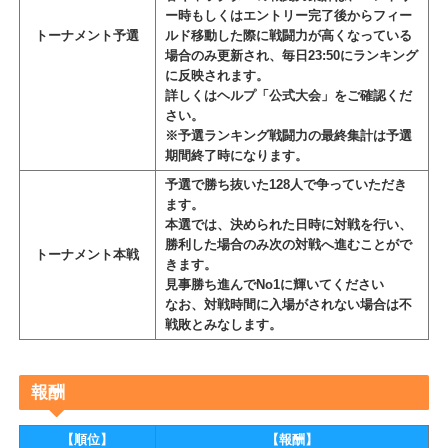
予選期間中は、個人戦闘力でランキングを
競っていただきます。
予選ランキングにて戦闘力が高い上位128
人が本選へと進むことができます。
各キャラクターの戦闘力集計は、エントリ
ー時もしくはエントリー完了後からフィー
トーナメント予選
ルド移動した際に戦闘力が高くなっている
場合のみ更新され、毎日23:50にランキング
に反映されます。
詳しくはヘルプ「公式大会」をご確認くだ
さい。
※予選ランキング戦闘力の最終集計は予選
期間終了時になります。
予選で勝ち抜いた128人で争っていただき
ます。
本選では、決められた日時に対戦を行い、
勝利した場合のみ次の対戦へ進むことがで
トーナメント本戦
きます。
見事勝ち進んでNo1に輝いてください
なお、対戦時間に入場がされない場合は不
戦敗とみなします。