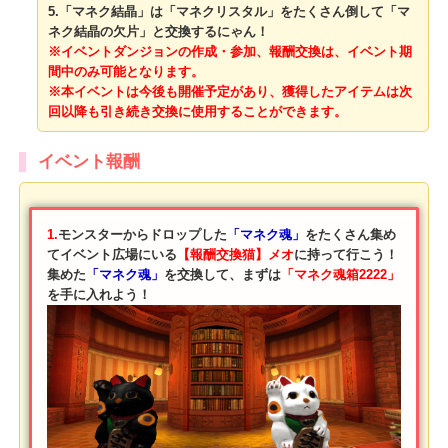
て「マネク魂箱2222」を作るにゃ～♪
4.「マネク魂箱2222」から出る特別にゃマネク魂と「マネク結
晶」を合わせれば、「マネク魂晶」が作れるにゃ～♪
5.「マネク結晶」は「マネクリスタル」をたくさん倒して「マ
ネク結晶の欠片」と交換するにゃん！
※イベントダンジョンの作成・参加、報酬交換は、イベント期
間中のみ可能となります。
※本イベントは今後も開催予定があり、獲得したアイテムは次
回以降も引き続き交換に使用することができます。
イベント報酬
1.
モンスターからドロップした
「マネク魂」
をたくさん集め
てイベント広場にいる
【報酬交換猫】メオ
に持って行こう！
集めた
「マネク魂」
を交換して、まずは
「マネク魂箱2222」
を手に入れよう！