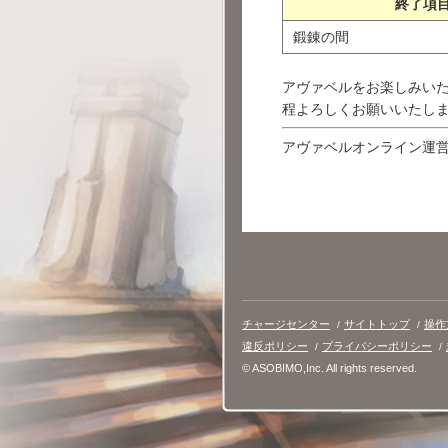
終了項
鍛錬の間
アヴァベルをお楽しみい
程よろしくお願いいたし
アヴァベルオンライン運
チャージセンター
サイトトップ
操作
違反ポリシー
プライバシーポリシー
© ASOBIMO,Inc. All rights reserved.