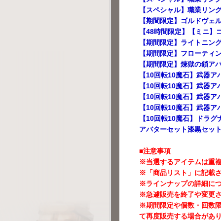
【スペシャル】職業リング
【期間限定】ゴルドヴェ
【48時間限定】【ミニ】
【期間限定】ライトニン
【期間限定】フローティ
【期間限定】煉獄の鎖ア
【10回転10魔石】武器ア
【10回転10魔石】武器ア
【10回転10魔石】武器ア
【10回転10魔石】武器ア
【10回転10魔石】ドラ
アバターセット漆黒セッ
■注意事項
※当選するアイテムは重
※「商品リスト」に記載
※ラインナップの詳細に
※急遽販売を終了や変更
※期間限定や個数・回数
て再度販売する場合があ