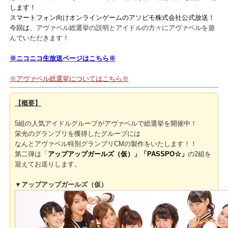
この度、
6月19日（金）19：00
より、ニコニコ生放送
「グランプリ
どのグループに?! アヴァベルアイドル総選挙第二弾放送
」
を
開催い
します！
スマートフォン向けオンラインゲームのアソビモ株式会社公式放送
今回は、
アヴァベル総選挙の説明とアイドルの方々にアヴァベルを
んでいただきます！
※ニコニコ生放送ページはこちら※
※アヴァベル総選挙についてはこちら※
【
概要】
5組の人気アイドルグループがアヴァベルで総選挙を開催中！
栄光のグランプリを獲得したグループには
なんとアヴァベル特別グランプリCMの製作をいたします！！
第二弾は「
アップアップガールズ（仮）」「PASSPO☆」
の2組を
迎えてお送りします。
▼アップアップガールズ（仮）