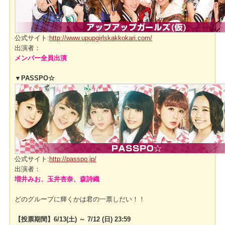
公式サイト:
http://www.upupgirlskakkokari.com/
出演者：
メンバー全員出演
▼PASSPO☆
公式サイト:
http://passpo.jp/
出演者：
増井みお、玉井杏奈、森詩織