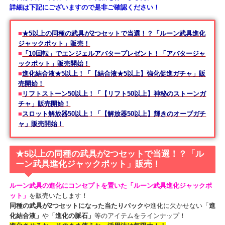
本日は以下の内容でショップ更新を行いました。
詳細は下記にございますので是非ご確認ください！
■
★5以上の同種の武具が2つセットで当選！？「ルーン武具進化
ジャックポット」販売！
■
「10回転」でエンジェルアバタープレゼント！「アバタージャ
ックポット」販売開始！​
■
進化結合液★5以上！「【結合液★5以上】強化促進ガチャ」販
売開始！
■
リフトストーン50以上！「【リフト50以上】神秘のストーンガ
チャ」販売開始！
■
スロット解放器50以上！「【解放器50以上】輝きのオーブガチ
ャ」販売開始！
★5以上の同種の武具が2つセットで当選！？「ル
ーン武具進化ジャックポット」販売！
ルーン武具の進化にコンセプトを置いた「ルーン武具進化ジャック