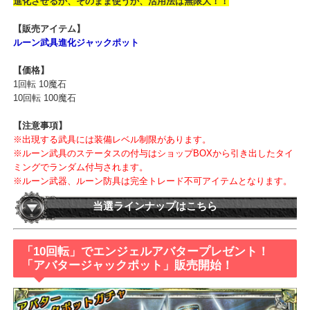
ット」
を販売いたします！
同種の武具が2つセットになった当たりパック
や進化に欠かせない「
化結合液」
や「
進化の脈石」
等のアイテムをラインナップ！
進化させるか、そのまま使うか、活用法は無限大！！
【販売アイテム】
ルーン武具進化ジャックポット​
【価格】
1回転 10魔石
10回転 100魔石
【注意事項】
※出現する武具には装備レベル制限があります。
※ルーン武具のステータスの付与はショップBOXから引き出したタ
ミングでランダム付与されます。
※ルーン武器、ルーン防具は完全トレード不可アイテムとなります
当選ラインナップはこちら