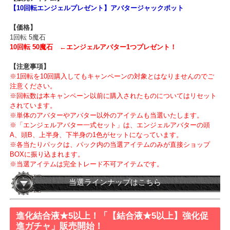
なんと！
「10回転」を購入をする度、エンジェルアバターを1つプレ
ゼント！
さらに！
累計回転数が50回に達すると「エンジェルアバター一式セ
ト」もプレゼント！！
超人気
エンジェルアバター
を手に入れよう！
【販売アイテム】
【10回転エンジェルプレゼント】アバタージャックポット​
【価格】
1回転 5魔石
10回転 50魔石 ←エンジェルアバター1つプレゼント！
【注意事項】
※1回転を10回購入してもキャンペーンの対象とはなりませんのでご
注意ください。
※回転数は本キャンペーン以前に購入されたものについてはリセッ
されています。
※単体のアバターやアバター以外のアイテムも当選いたします。
※「エンジェルアバター一式セット」は、エンジェルアバターの頭
A、頭B、上半身、下半身の1色がセットになっています。
※各当たりパックは、
パック内の当選アイテムのみが直接ショップ