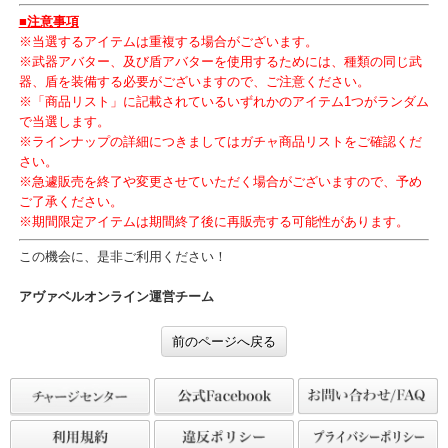
【解放器50以上】輝きのオーブガチャ
【価格】
1回転 5魔石
10回転 50魔石
ラインナップはこちら
■販売終了告知
本日のショップ更新にて、以下アイテムの販売を終了しました。
・【10回転光アバター付】装飾品アバターガチャ
■注意事項
※当選するアイテムは重複する場合がございます。
※武器アバター、及び盾アバターを使用するためには、種類の同じ
器、盾を装備する必要がございますので、ご注意ください。
※「商品リスト」に記載されているいずれかのアイテム1つがランダ
で当選します。
※ラインナップの詳細につきましてはガチャ商品リストをご確認く
さい。