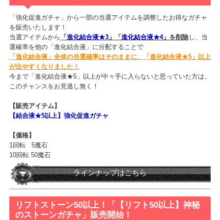
BOXに振り込まれます。
※当選アイテムは完全トレード不可アイテムです。
当選ラインナップはこちら
進化結合液★5以上！「【結合液★5以上】強化促
進ガチャ」販売開始！
「強化促進ガチャ」から一部の当選アイテムを調整したお得なガチ
を販売いたします！
当選アイテムから
「進化結合液★3」「進化結合液★4」
を削除
し、
選確率を他の「進化結合液」に分配することで
「進化結合液」全体の当選確率はそのままに、「進化結合液★5」以
が出やすくなりました！
今まで「進化結合液★5」以上が中々手に入らないと思っていた方は
このチャンスをお見逃し無く！
【販売アイテム】
【結合液★5以上】強化促進ガチャ