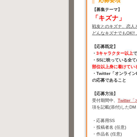
応募要項
【募集テーマ】
「キズナ」
戦友とのキズナ、恋人
どんなキズナでもOK!
【応募既定】
・
3キャラクター以上
・SSに映っている全
部位以上身に着けてい
・Twitter「オン
の応募であること
【応募方法】
受付期間中、
Twitte
項を記載(添付)したD
・応募用SS
・投稿者名 (任意)
・作品名 (任意)