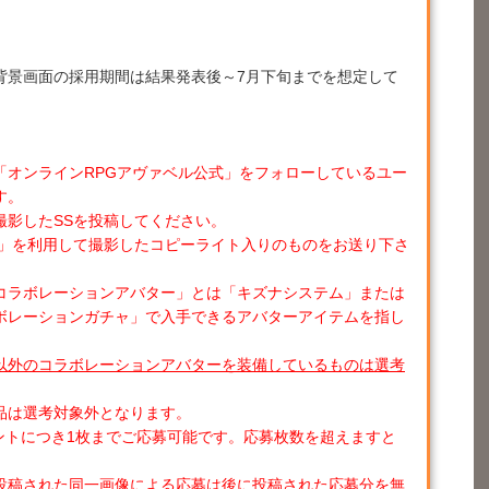
背景画面の採用期間は結果発表後～7月下旬までを想定して
ter「オンラインRPGアヴァベル公式」をフォローしているユー
す。
撮影したSSを投稿してください。
ン」を利用して撮影したコピーライト入りのものをお送り下さ
コラボレーションアバター」とは「キズナシステム」または
ボレーションガチャ」で入手できるアバターアイテムを指し
以外のコラボレーションアバターを装備しているものは選考
品は選考対象外となります。
アカウントにつき1枚までご応募可能です。応募枚数を超えますと
投稿された同一画像による応募は後に投稿された応募分を無