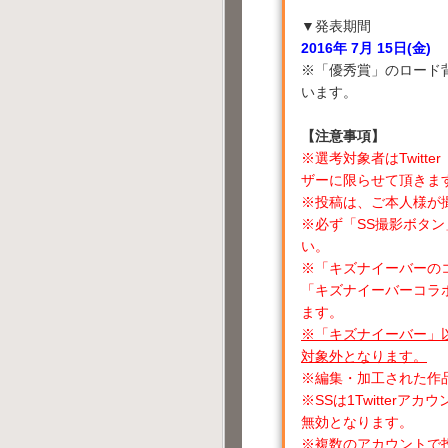
▼発表期間
2016年 7月 15日(金)
※「優秀賞」のロード
います。
【注意事項】
※選考対象者はTwit
ザーに限らせて頂きま
※投稿は、ご本人様が
※必ず「SS撮影ボタ
い。
※「キズナイーバーの
「キズナイーバーコラ
ます。
※「キズナイーバー」
対象外となります。
※編集・加工された作
※SSは1Twitter
無効となります。
※複数のアカウントで