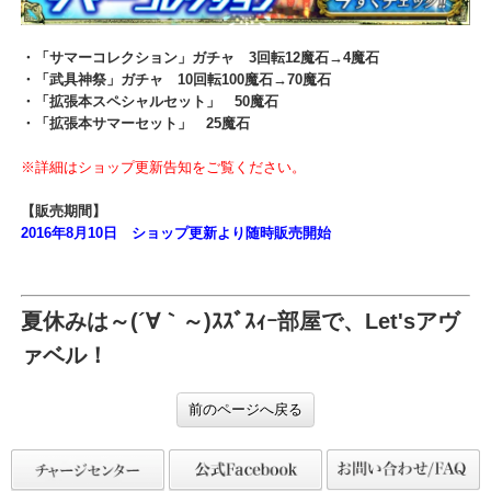
・「サマーコレクション」ガチャ 3回転12魔石→4魔石
・「武具神祭」ガチャ 10回転100魔石→70魔石
・「拡張本スペシャルセット」 50魔石
・「拡張本サマーセット」 25魔石
※詳細はショップ更新告知をご覧ください。
【販売期間】
2016年8月10日 ショップ更新より随時販売開始
夏休みは～(´∀｀～)ｽｽﾞｽｨｰ部屋で、Let'sア