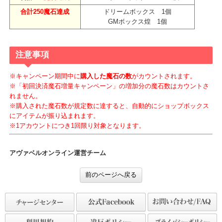
合計
100魔石
達成
リフトボックス 1個
合計
150魔石
達成
メモリアルボックス★4 1個
合計250魔石達成
ドリームボックス 1個
GMボックス煌 1個
注意事項
※キャンペーン期間中に
購入した魔石の数
がカウントされます。
※「初回決済魔石増量キャンペーン」の増加分の魔石数はカウント
れません。
※購入された魔石数が規定数に達すると、自動的にショップボック
にアイテムが振り込まれます。
※1アカウントにつき1回限り対象となります。
アヴァベルオンライン運営チーム
前のページへ戻る