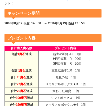
「魔石購入キャンペーン
」を
リセット
したうえで開催！
期間中、購入した魔石の合計数に応じて
様々な豪華アイテム
をプレ
ント！
キャンペーン期間
2016年8月12日(金) 14：00 ～ 2016年8月19日(金) 13：59
プレゼント内容
合計購入魔石数
プレゼント内容
合計
1魔石
達成
新生の羽飾りA 1個
HP回復薬・R 20個
SP回復薬・R 20個
合計
5魔石
達成
重量拡張本100 1個
合計
15魔石
達成
無色の冠 1個
合計
27魔石
達成
メモリアルボックス★3 1個
合計
70魔石
達成
変わった銅貨 1個