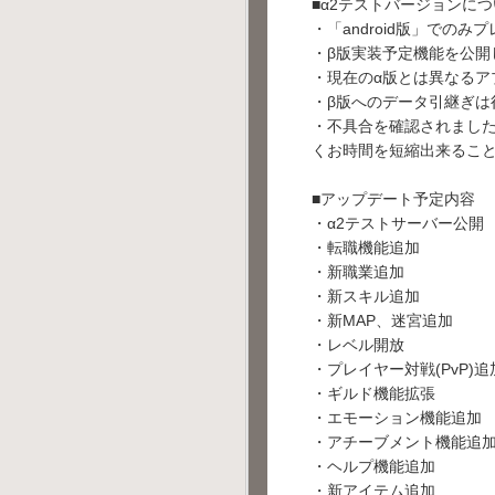
■α2テストバージョンに
・「android版」での
・β版実装予定機能を公
・現在のα版とは異なる
・β版へのデータ引継ぎは
・不具合を確認されまし
くお時間を短縮出来るこ
■アップデート予定内容
・α2テストサーバー公開
・転職機能追加
・新職業追加
・新スキル追加
・新MAP、迷宮追加
・レベル開放
・プレイヤー対戦(PvP)追
・ギルド機能拡張
・エモーション機能追加
・アチーブメント機能追
・ヘルプ機能追加
・新アイテム追加