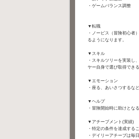
・ゲームバランス調整
▼転職
・ノービス（冒険初心者
るようになります。
▼スキル
・スキルツリーを実装し
ヤー自身で選び取得でき
▼エモーション
・座る、あいさつするな
▼ヘルプ
・冒険開始時に助けとな
▼アチーブメント(実績)
・特定の条件を達成する
・デイリーアチーブは毎