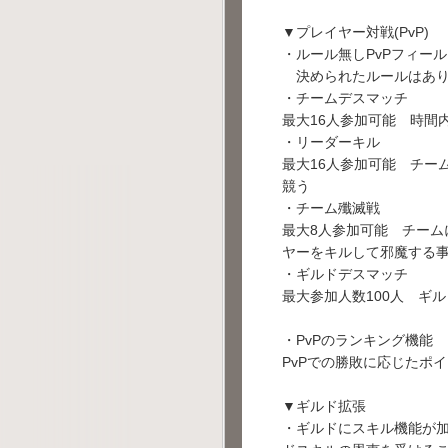
▼プレイヤー対戦(PvP)
・ルール無しPvPフィー
決められたルールはあり
・チームデスマッチ
最大16人参加可能 時間
・リーダーキル
最大16人参加可能 チー
競う
・チーム殲滅戦
最大8人参加可能 チー
ヤーをキルして邪魔する
・ギルドデスマッチ
最大参加人数100人 ギ
・PvPのランキング機能
PvPでの勝敗に応じたポ
▼ギルド拡張
・ギルドにスキル機能が