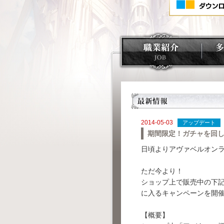
2014-05-03
アップデート
期間限定！ガチャを回
日頃よりアヴァベルオン
ただ今より！
ショップ上で販売中の下
に入るキャンペーンを開
【概要】