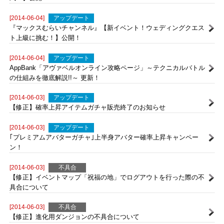
『マックスむらいチャンネル』【「祝福の地」でアヴァベル結婚
式！】公開！
[2014-06-04]
アップデート
『マックスむらいチャンネル』【新イベント！ウェディングクエス
ト上級に挑む！】公開！
[2014-06-04]
アップデート
AppBank「アヴァベルオンライン攻略ページ」～テクニカルバトル
の仕組みを徹底解説!!～ 更新！
[2014-06-03]
アップデート
【修正】確率上昇アイテムガチャ販売終了のお知らせ
[2014-06-03]
アップデート
｢プレミアムアバターガチャ｣上半身アバター確率上昇キャンペー
ン！
[2014-06-03]
不具合
【修正】イベントマップ「祝福の地」でログアウトを行った際の不
具合について