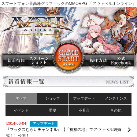
スマートフォン最高峰グラフィックのMMORPG 「アヴァベルオンラ
すべて
ショップ
アップデート
メンテナンス
イベント
重要
不具合
その他
[2014-06-04]
アップデート