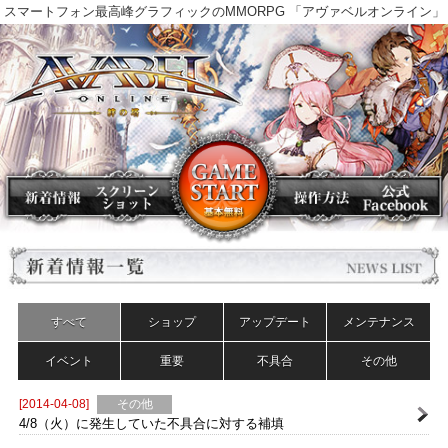
スマートフォン最高峰グラフィックのMMORPG 「アヴァベルオンラ
すべて
ショップ
アップデート
メンテナンス
イベント
重要
不具合
その他
[2014-04-08]
その他