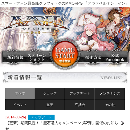
スマートフォン最高峰グラフィックのMMORPG 「アヴァベルオンラ
すべて
ショップ
アップデート
メンテナンス
イベント
重要
不具合
その他
[2014-03-26]
アップデート