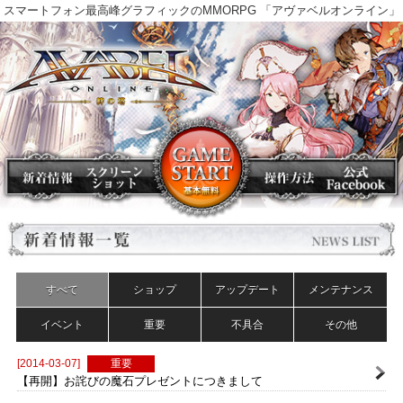
スマートフォン最高峰グラフィックのMMORPG 「アヴァベルオンラ
すべて
ショップ
アップデート
メンテナンス
イベント
重要
不具合
その他
[2014-03-07]
重要