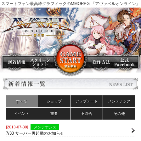
スマートフォン最高峰グラフィックのMMORPG 「アヴァベルオンラ
すべて
ショップ
アップデート
メンテナンス
イベント
重要
不具合
その他
[2013-07-30]
メンテナンス