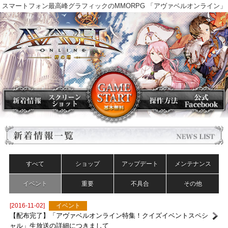
スマートフォン最高峰グラフィックのMMORPG 「アヴァベルオンラ
すべて
ショップ
アップデート
メンテナンス
イベント
重要
不具合
その他
[2016-11-02]
イベント