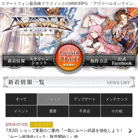
スマートフォン最高峰グラフィックのMMORPG 「アヴァベルオンラ
すべて
ショップ
アップデート
メンテナンス
イベント
重要
不具合
その他
[2016-07-02]
ショップ