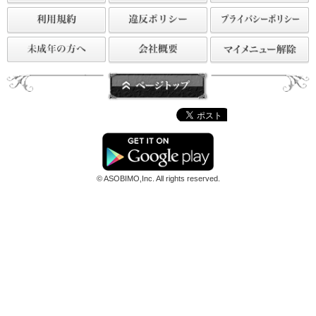
« 最初へ
最後へ »
© ASOBIMO,Inc. All rights reserved.