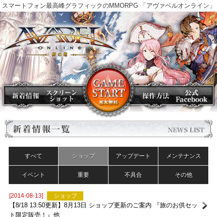
スマートフォン最高峰グラフィックのMMORPG 「アヴァベルオンラ
すべて
ショップ
アップデート
メンテナンス
イベント
重要
不具合
その他
[2014-08-13]
ショップ