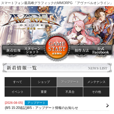
スマートフォン最高峰グラフィックのMMORPG 「アヴァベルオンラ
すべて
ショップ
アップデート
メンテナンス
イベント
重要
不具合
その他
[2026-08-05]
アップデート